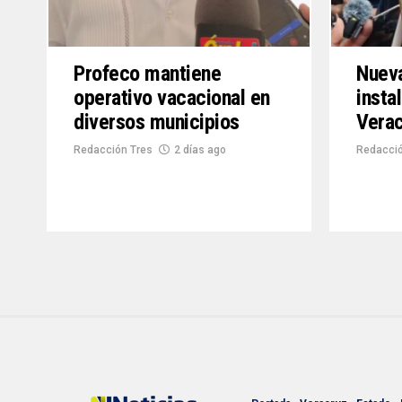
Profeco mantiene
Nueva
operativo vacacional en
insta
diversos municipios
Vera
Redacción Tres
2 días ago
Redacció