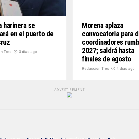
 harinera se
Morena aplaza
lará en el puerto de
convocatoria para d
cruz
coordinadores rumb
2027; saldrá hasta
n Tres
3 días ago
finales de agosto
Redacción Tres
4 días ago
ADVERTISEMENT