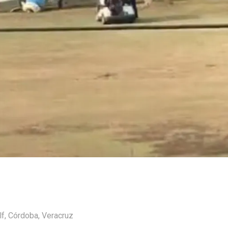
lf
,
Córdoba
,
Veracruz