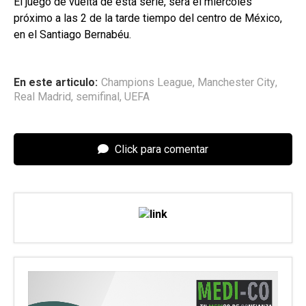
El juego de vuelta de esta serie, será el miércoles
próximo a las 2 de la tarde tiempo del centro de México,
en el Santiago Bernabéu.
En este articulo:
Champions League
,
Manchester City
,
Real Madrid
,
semifinal
,
UEFA
Click para comentar