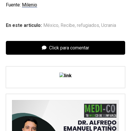
Fuente:
Milenio
En este articulo:
México
,
Recibe
,
refugiados
,
Ucrania
Click para comentar