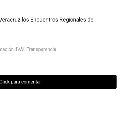
de Veracruz los Encuentros Regionales de
rmación
,
IVAI
,
Transparencia
Click para comentar