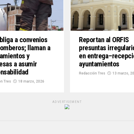
bliga a convenios
Reportan al ORFIS
omberos; llaman a
presuntas irregular
amientos y
en entrega–recepci
esas a asumir
ayuntamientos
nsabilidad
Redacción Tres
13 marzo, 2
n Tres
18 marzo, 2026
ADVERTISEMENT