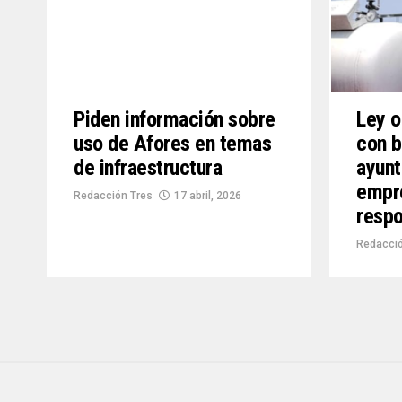
Piden información sobre
Ley o
uso de Afores en temas
con b
de infraestructura
ayunt
empr
Redacción Tres
17 abril, 2026
respo
Redacció