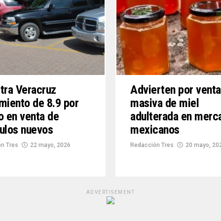
tra Veracruz
Advierten por venta
miento de 8.9 por
masiva de miel
o en venta de
adulterada en merc
ulos nuevos
mexicanos
n Tres
22 mayo, 2026
Redacción Tres
20 mayo, 20
ADVERTISEMENT