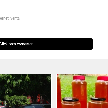
ternet
,
venta
Click para comentar