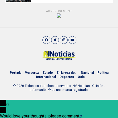
ADVERTISEMENT
Portada
Veracruz
Estado
En la voz de…
Nacional
Política
Internacional
Deportes
Ocio
© 2020 Todos los derechos reservados. NV Noticias - Opinión ∙
Información ® es una marca registrada.
0
Would love your thoughts, please comment.
x