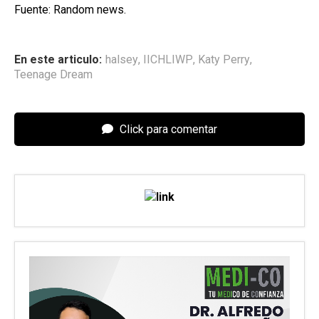
Fuente: Random news.
En este articulo:
halsey
,
IICHLIWP
,
Katy Perry
,
Teenage Dream
Click para comentar