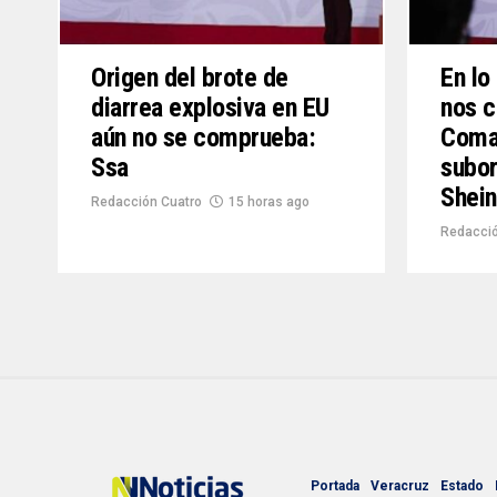
Origen del brote de
En lo
diarrea explosiva en EU
nos 
aún no se comprueba:
Coman
Ssa
subor
Shei
Redacción Cuatro
15 horas ago
Redacció
Portada
Veracruz
Estado