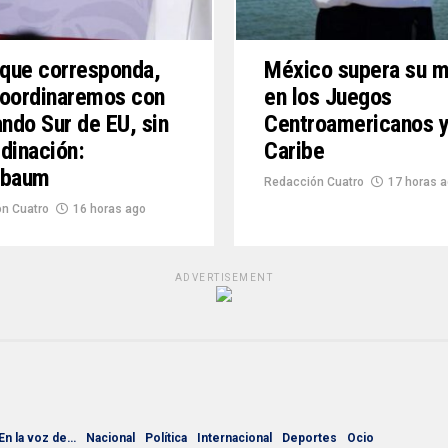
 que corresponda,
México supera su 
coordinaremos con
en los Juegos
do Sur de EU, sin
Centroamericanos y
dinación:
Caribe
nbaum
Redacción Cuatro
17 horas 
n Cuatro
16 horas ago
ADVERTISEMENT
En la voz de…
Nacional
Política
Internacional
Deportes
Ocio