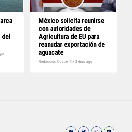
marca
México solicita reunirse
con autoridades de
 del
Agricultura de EU para
reanudar exportación de
aguacate
ago
Redacción Cuatro
2 días ago