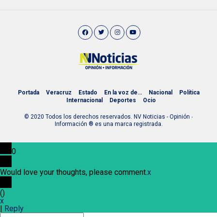
Portada
Veracruz
Estado
En la voz de…
Nacional
Política
Internacional
Deportes
Ocio
© 2020 Todos los derechos reservados. NV Noticias - Opinión ∙
Información ® es una marca registrada.
0
Would love your thoughts, please comment.
x
(
)
x
|
Reply