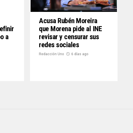
Acusa Rubén Moreira
efinir
que Morena pide al INE
o a
revisar y censurar sus
redes sociales
Redacción Uno
6 días ago