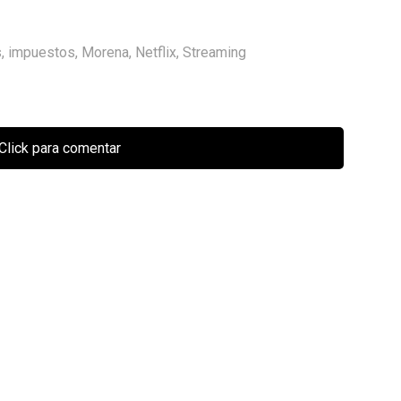
s
,
impuestos
,
Morena
,
Netflix
,
Streaming
Click para comentar