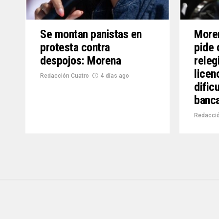
Se montan panistas en
More
protesta contra
pide 
despojos: Morena
releg
licen
Redacción Cuatro
4 días ago
dific
banc
Redacció