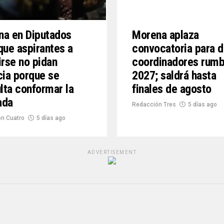
na en Diputados
Morena aplaza
que aspirantes a
convocatoria para d
irse no pidan
coordinadores rumb
cia porque se
2027; saldrá hasta
ulta conformar la
finales de agosto
ada
Redacción Tres
5 días ago
n Cuatro
5 días ago
ADVERTISEMENT