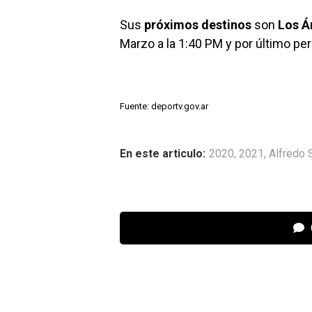
Sus
próximos destinos
son
Los Á
Marzo a la 1:40 PM y por último p
Fuente: deportv.gov.ar
En este articulo:
2020
,
2021
,
Alfredo 