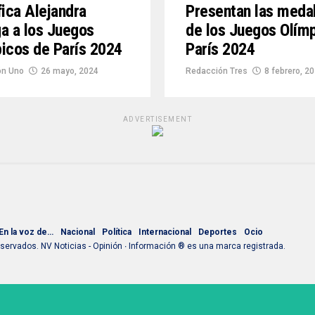
fica Alejandra
Presentan las meda
a a los Juegos
de los Juegos Olím
icos de París 2024
París 2024
ón Uno
26 mayo, 2024
Redacción Tres
8 febrero, 2
ADVERTISEMENT
En la voz de…
Nacional
Política
Internacional
Deportes
Ocio
ervados. NV Noticias - Opinión ∙ Información ® es una marca registrada.