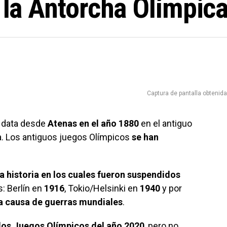
e la Antorcha Olímpic
Captura de pantalla obtenid
data desde
Atenas en el año 1880
en el antiguo
a. Los antiguos juegos Olímpicos
se han
 historia en los cuales fueron suspendidos
: Berlín en
1916
, Tokio/Helsinki en
1940
y por
a causa de guerras mundiales
.
e los Juegos Olímpicos del año 2020
, pero no