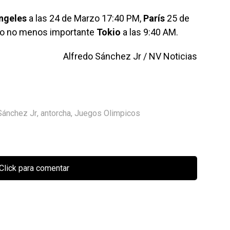
ngeles
a las 24 de Marzo 17:40 PM,
París
25 de
ero no menos importante
Tokio
a las 9:40 AM.
Alfredo Sánchez Jr / NV Noticias
Sánchez Jr
,
antorcha
,
Juegos Olimpicos
Click para comentar