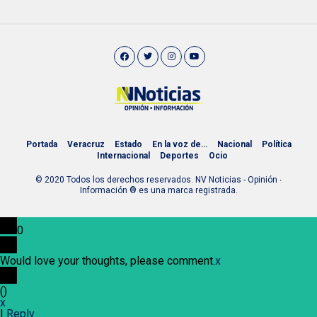
Portada
Veracruz
Estado
En la voz de…
Nacional
Política
Internacional
Deportes
Ocio
© 2020 Todos los derechos reservados. NV Noticias - Opinión ∙
Información ® es una marca registrada.
0
Would love your thoughts, please comment.
x
(
)
x
|
Reply