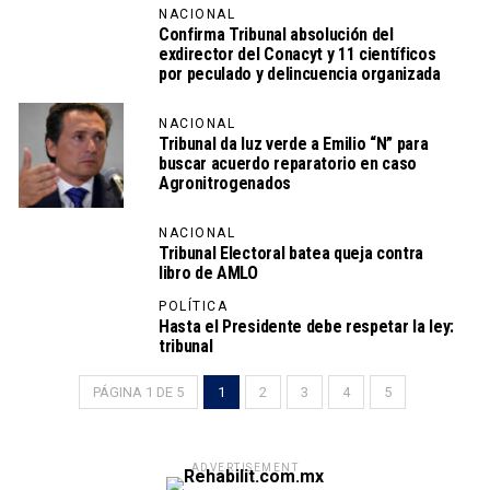
NACIONAL
Confirma Tribunal absolución del
exdirector del Conacyt y 11 científicos
por peculado y delincuencia organizada
NACIONAL
Tribunal da luz verde a Emilio “N” para
buscar acuerdo reparatorio en caso
Agronitrogenados
NACIONAL
Tribunal Electoral batea queja contra
libro de AMLO
POLÍTICA
Hasta el Presidente debe respetar la ley:
tribunal
PÁGINA 1 DE 5
1
2
3
4
5
ADVERTISEMENT