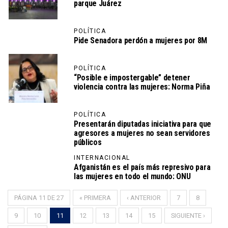
parque Juárez
POLÍTICA
Pide Senadora perdón a mujeres por 8M
POLÍTICA
“Posible e impostergable” detener
violencia contra las mujeres: Norma Piña
POLÍTICA
Presentarán diputadas iniciativa para que
agresores a mujeres no sean servidores
públicos
INTERNACIONAL
Afganistán es el país más represivo para
las mujeres en todo el mundo: ONU
PÁGINA 11 DE 27
« PRIMERA
‹ ANTERIOR
7
8
9
10
11
12
13
14
15
SIGUIENTE ›