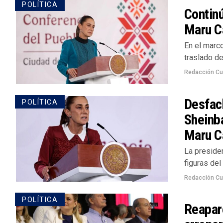
POLÍTICA
Continú
Maru C
En el marco
traslado de
Redacción Cu
Desfach
POLÍTICA
Sheinb
Maru 
La preside
figuras del
Redacción Cu
POLÍTICA
Reapare