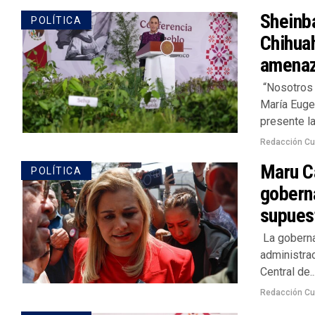
Sheinb
POLÍTICA
Chihuah
amena
“Nosotros 
María Euge
presente la
Redacción Cu
Maru Ca
POLÍTICA
goberna
supues
La goberna
administrac
Central de..
Redacción Cu