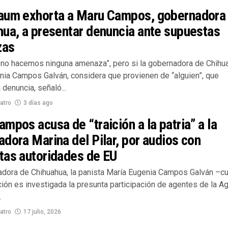
aum exhorta a Maru Campos, gobernadora
ua, a presentar denuncia ante supuestas
zas
no hacemos ninguna amenaza”, pero si la gobernadora de Chihu
nia Campos Galván, considera que provienen de “alguien”, que
 denuncia, señaló...
atro
3 días ago
mpos acusa de “traición a la patria” a la
dora Marina del Pilar, por audios con
tas autoridades de EU
dora de Chihuahua, la panista María Eugenia Campos Galván –c
ión es investigada la presunta participación de agentes de la A
.
atro
17 julio, 2026