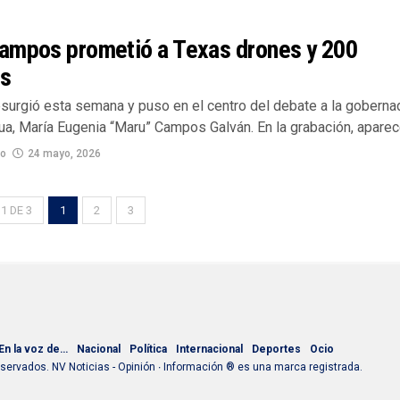
ampos prometió a Texas drones y 200
es
esurgió esta semana y puso en el centro del debate a la goberna
a, María Eugenia “Maru” Campos Galván. En la grabación, aparece
no
24 mayo, 2026
1 DE 3
1
2
3
En la voz de…
Nacional
Política
Internacional
Deportes
Ocio
ervados. NV Noticias - Opinión ∙ Información ® es una marca registrada.