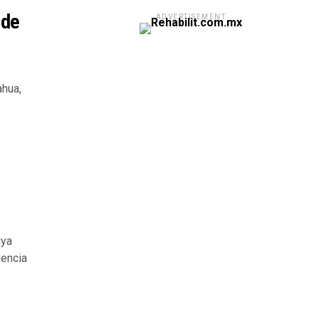
 de
ADVERTISEMENT
ahua,
uya
gencia