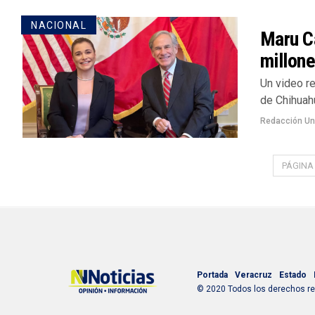
NACIONAL
Maru C
millon
Un video r
de Chihuahu
Redacción U
PÁGINA 
Portada
Veracruz
Estado
© 2020 Todos los derechos res