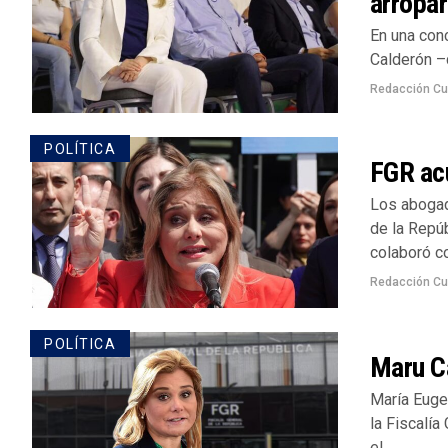
arropa
En una conc
Calderón –q
Redacción Cu
POLÍTICA
FGR ac
Los abogad
de la Repú
colaboró con
Redacción Cu
POLÍTICA
Maru C
María Euge
la Fiscalía
el...