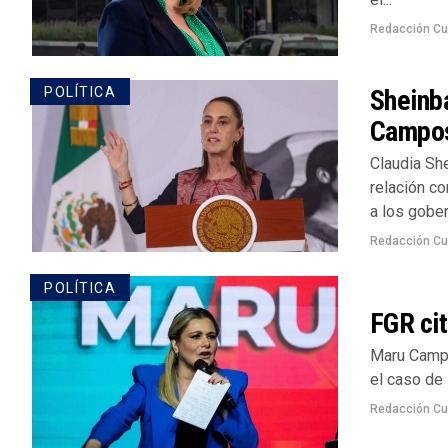
Redacción Cu
Sheinb
POLÍTICA
Campos
Claudia Sh
relación co
a los gober
Redacción Cu
POLÍTICA
FGR ci
Maru Campos
el caso de 
Redacción Cu