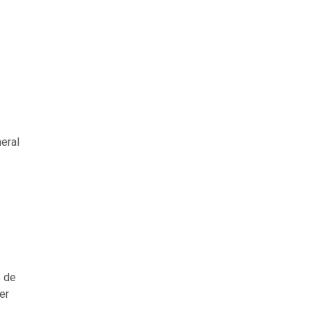
eral
s de
er