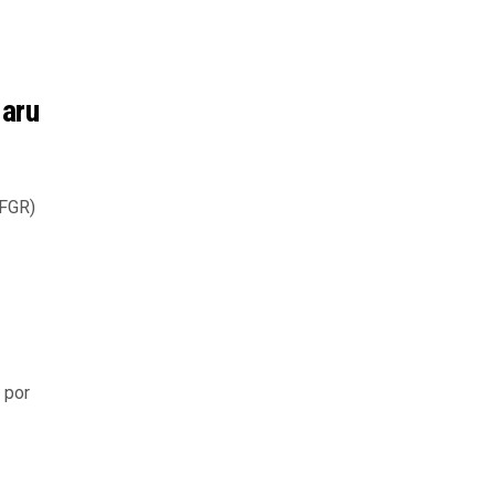
Maru
(FGR)
 por