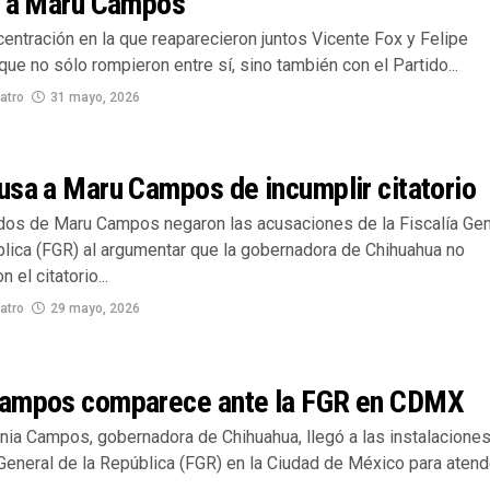
r a Maru Campos
entración en la que reaparecieron juntos Vicente Fox y Felipe
ue no sólo rompieron entre sí, sino también con el Partido...
atro
31 mayo, 2026
usa a Maru Campos de incumplir citatorio
os de Maru Campos negaron las acusaciones de la Fiscalía Gen
blica (FGR) al argumentar que la gobernadora de Chihuahua no
 el citatorio...
atro
29 mayo, 2026
ampos comparece ante la FGR en CDMX
nia Campos, gobernadora de Chihuahua, llegó a las instalacione
 General de la República (FGR) en la Ciudad de México para atend