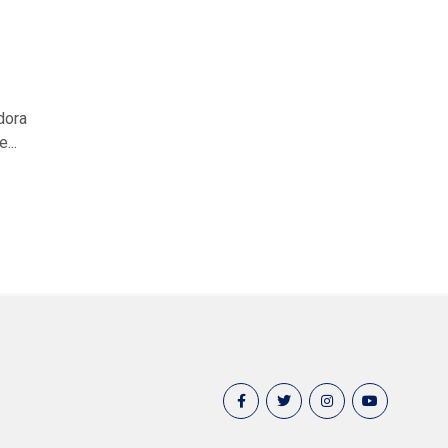
dora
...