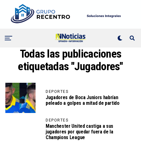
Todas las publicaciones
etiquetadas "Jugadores"
DEPORTES
Jugadores de Boca Juniors habrían
peleado a golpes a mitad de partido
DEPORTES
Manchester United castiga a sus
jugadores por quedar fuera de la
Champions League