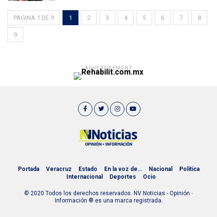
PÁGINA 1 DE 9
1
2
3
4
5
6
7
8
9
ADVERTISEMENT
Portada
Veracruz
Estado
En la voz de…
Nacional
Política
Internacional
Deportes
Ocio
© 2020 Todos los derechos reservados. NV Noticias - Opinión ∙
Información ® es una marca registrada.