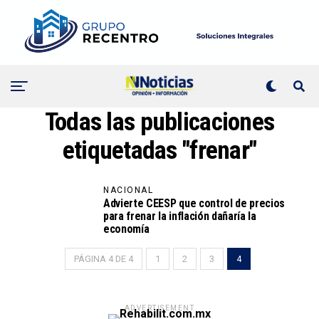
Todas las publicaciones
etiquetadas "frenar"
NACIONAL
Advierte CEESP que control de precios
para frenar la inflación dañaría la
economía
PÁGINA 4 DE 4
1
2
3
4
ADVERTISEMENT