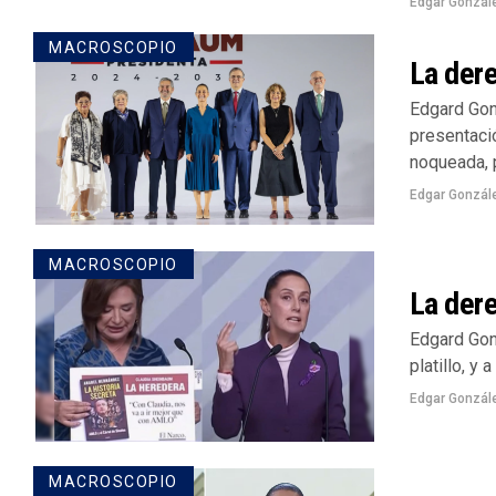
Edgar Gonzál
MACROSCOPIO
La dere
Edgard Gon
presentaci
noqueada, p
Edgar Gonzál
MACROSCOPIO
La dere
Edgard Gon
platillo, y
Edgar Gonzál
MACROSCOPIO