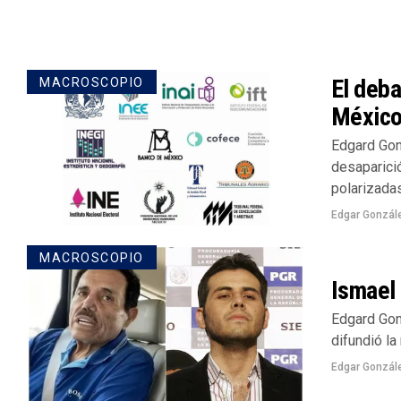
El deb
MACROSCOPIO
Méxic
Edgard Gonz
desaparici
polarizadas.
Edgar Gonzál
MACROSCOPIO
Ismael
Edgard Gon
difundió l
Edgar Gonzál