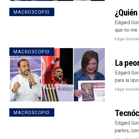
¿Quién 
MACROSCOPIO
Edgard Gon
que no me i
Edgar Gonzál
MACROSCOPIO
La peor
Edgard Gon
para la opos
Edgar Gonzál
Tecnócr
MACROSCOPIO
Edgard Gon
partes, con