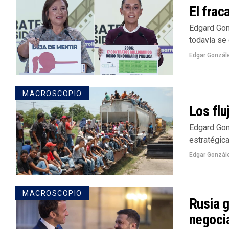
El frac
Edgard Gon
todavía se 
Edgar Gonzál
MACROSCOPIO
Los flu
Edgard Gon
estratégica
Edgar Gonzál
MACROSCOPIO
Rusia g
negoci