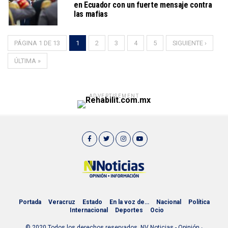
en Ecuador con un fuerte mensaje contra
las mafias
PÁGINA 1 DE 13
1
2
3
4
5
SIGUIENTE ›
ÚLTIMA »
ADVERTISEMENT
Portada
Veracruz
Estado
En la voz de…
Nacional
Política
Internacional
Deportes
Ocio
© 2020 Todos los derechos reservados. NV Noticias - Opinión ∙