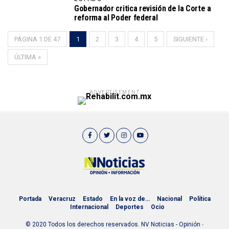
Gobernador critica revisión de la Corte a
reforma al Poder federal
PÁGINA 1 DE 47
1
2
3
4
5
SIGUIENTE ›
ÚLTIMA »
ADVERTISEMENT
Portada
Veracruz
Estado
En la voz de…
Nacional
Política
Internacional
Deportes
Ocio
© 2020 Todos los derechos reservados. NV Noticias - Opinión ∙