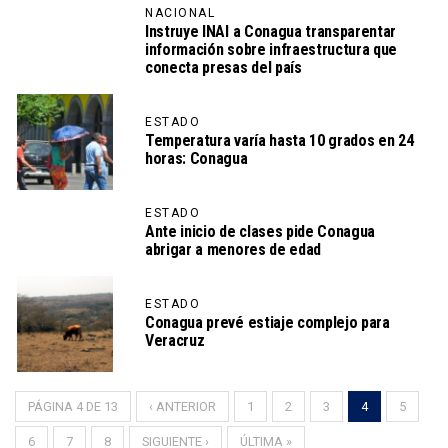
NACIONAL
Instruye INAI a Conagua transparentar
información sobre infraestructura que
conecta presas del país
ESTADO
Temperatura varía hasta 10 grados en 24
horas: Conagua
ESTADO
Ante inicio de clases pide Conagua
abrigar a menores de edad
ESTADO
Conagua prevé estiaje complejo para
Veracruz
PÁGINA 4 DE 13
‹ ANTERIOR
1
2
3
4
5
6
7
8
SIGUIENTE ›
ÚLTIMA »