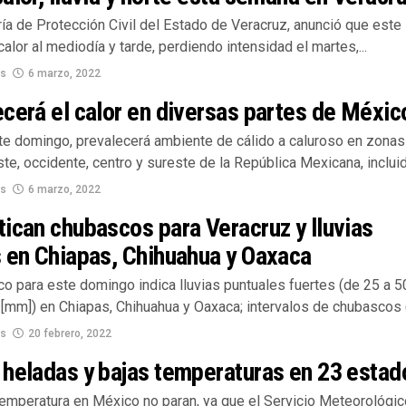
ía de Protección Civil del Estado de Veracruz, anunció que este
alor al mediodía y tarde, perdiendo intensidad el martes,...
os
6 marzo, 2022
cerá el calor en diversas partes de Méxic
te domingo, prevalecerá ambiente de cálido a caluroso en zonas
ste, occidente, centro y sureste de la República Mexicana, incluida
os
6 marzo, 2022
ican chubascos para Veracruz y lluvias
 en Chiapas, Chihuahua y Oaxaca
co para este domingo indica lluvias puntuales fuertes (de 25 a 5
[mm]) en Chiapas, Chihuahua y Oaxaca; intervalos de chubascos (
os
20 febrero, 2022
 heladas y bajas temperaturas en 23 estad
temperatura en México no paran, ya que el Servicio Meteorológic