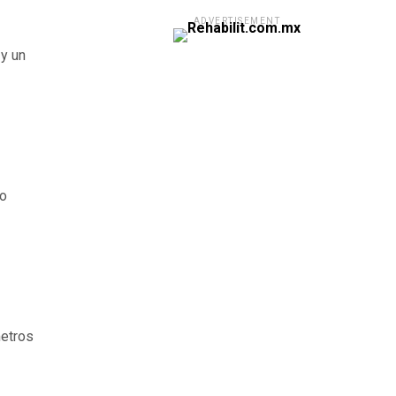
ADVERTISEMENT
 y un
go
metros