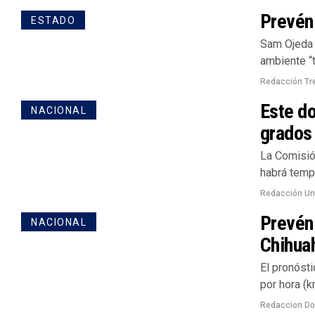
Prevén 
ESTADO
Sam Ojeda 
ambiente “t
Redacción Tr
Este d
NACIONAL
grados
La Comisió
habrá tempe
Redacción U
Prevén 
NACIONAL
Chihuah
El pronóst
por hora (k
Redaccion D