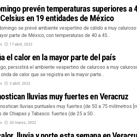
omingo prevén temperaturas superiores a 
 Celsius en 19 entidades de México
domingo se prevé ambiente vespertino de cálido a muy caluroso
yor parte de México, con temperaturas de 40 a 45...
os
17 abril, 2022
a el calor en la mayor parte del país
go, persistirá el ambiente vespertino de caluroso a muy caluros
 onda de calor que se registra en la mayor parte...
os
3 abril, 2022
ostican lluvias muy fuertes en Veracruz
nostican lluvias puntuales muy fuertes (de 50 a 75 milímetros [
 de Chiapas y Tabasco: fuertes (de 25 a 50...
os
20 marzo, 2022
alor, lluvia y norte esta semana en Veracr