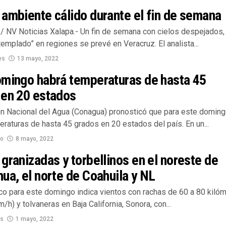
ambiente cálido durante el fin de semana
/ NV Noticias Xalapa.- Un fin de semana con cielos despejados,
emplado” en regiones se prevé en Veracruz. El analista...
es
13 mayo, 2022
omingo habrá temperaturas de hasta 45
 en 20 estados
n Nacional del Agua (Conagua) pronosticó que para este domin
raturas de hasta 45 grados en 20 estados del país. En un...
no
8 mayo, 2022
granizadas y torbellinos en el noreste de
ua, el norte de Coahuila y NL
ico para este domingo indica vientos con rachas de 60 a 80 kiló
m/h) y tolvaneras en Baja California, Sonora, con...
os
1 mayo, 2022