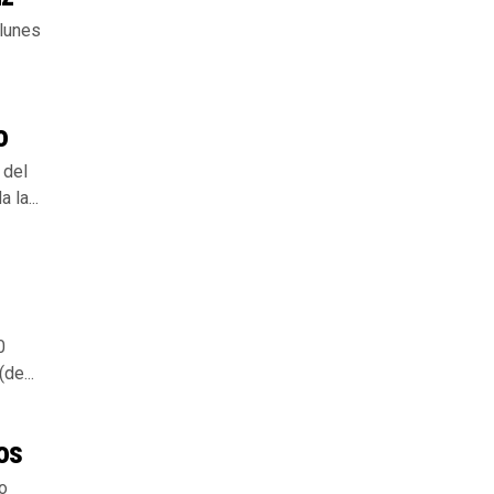
 lunes
o
 del
 la...
0
de...
os
o