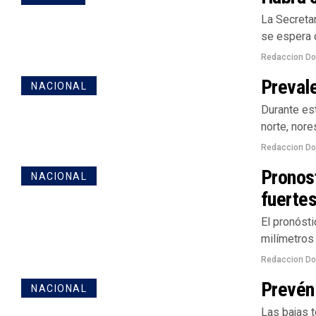
La Secretar
se espera c
Redaccion D
Prevale
NACIONAL
Durante es
norte, nore
Redaccion D
Pronost
NACIONAL
fuertes
El pronósti
milímetros 
Redaccion D
Prevén
NACIONAL
Las bajas 