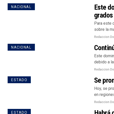
Este d
NACIONAL
grados
Para este 
sobre la ma
Redaccion D
Continú
NACIONAL
Este domin
debido a la
Redaccion D
Se pron
ESTADO
Hoy, se pro
en regiones
Redaccion D
Habrá c
ESTADO