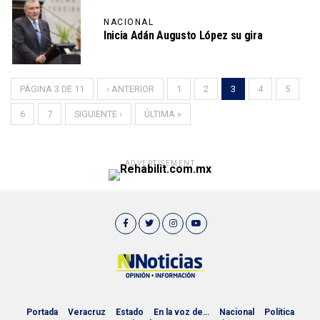
NACIONAL
Inicia Adán Augusto López su gira
PÁGINA 3 DE 11
‹ ANTERIOR
1
2
3
4
5
6
7
SIGUIENTE ›
ÚLTIMA »
ADVERTISEMENT
Portada
Veracruz
Estado
En la voz de…
Nacional
Política