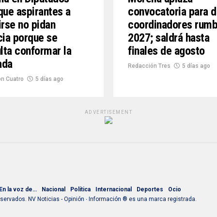
que aspirantes a
convocatoria para d
irse no pidan
coordinadores rumb
cia porque se
2027; saldrá hasta
ulta conformar la
finales de agosto
ada
Redacción Tres
5 días ago
n Cuatro
5 días ago
ADVERTISEMENT
En la voz de…
Nacional
Política
Internacional
Deportes
Ocio
ervados. NV Noticias - Opinión ∙ Información ® es una marca registrada.