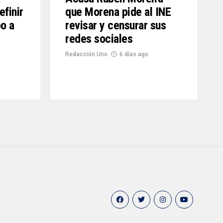
efinir
que Morena pide al INE
o a
revisar y censurar sus
redes sociales
Redacción Uno
6 días ago