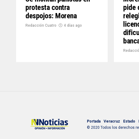
protesta contra
pide 
despojos: Morena
releg
licen
Redacción Cuatro
4 días ago
dific
banc
Redacció
Portada
Veracruz
Estado
© 2020 Todos los derechos res