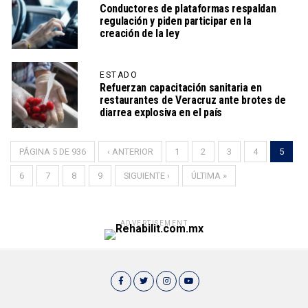
Conductores de plataformas respaldan
regulación y piden participar en la
creación de la ley
ESTADO
Refuerzan capacitación sanitaria en
restaurantes de Veracruz ante brotes de
diarrea explosiva en el país
PÁGINA 5 DE 936
‹ ANTERIOR
1
2
3
4
5
6
7
8
9
SIGUIENTE ›
ÚLTIMA »
ADVERTISEMENT