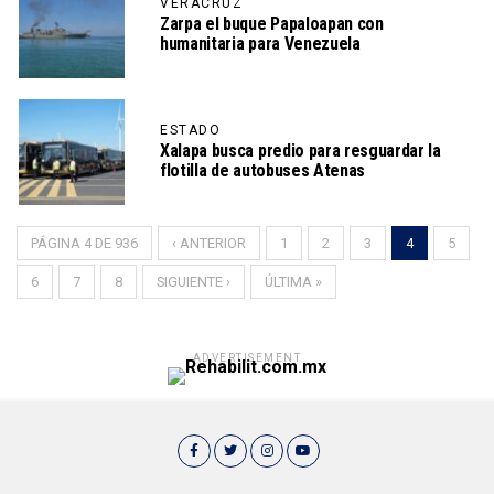
VERACRUZ
Zarpa el buque Papaloapan con
humanitaria para Venezuela
ESTADO
Xalapa busca predio para resguardar la
flotilla de autobuses Atenas
PÁGINA 4 DE 936
‹ ANTERIOR
1
2
3
4
5
6
7
8
SIGUIENTE ›
ÚLTIMA »
ADVERTISEMENT