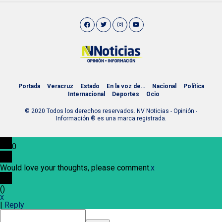
Portada
Veracruz
Estado
En la voz de…
Nacional
Política
Internacional
Deportes
Ocio
© 2020 Todos los derechos reservados. NV Noticias - Opinión ∙
Información ® es una marca registrada.
0
Would love your thoughts, please comment.
x
(
)
x
|
Reply