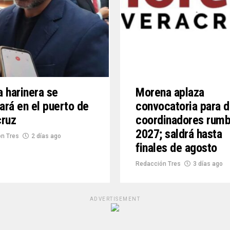
 harinera se
Morena aplaza
lará en el puerto de
convocatoria para d
cruz
coordinadores rumb
2027; saldrá hasta
n Tres
2 días ago
finales de agosto
Redacción Tres
3 días ago
ADVERTISEMENT