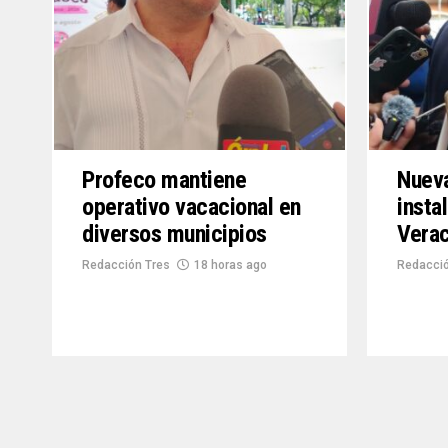
Profeco mantiene
Nueva
operativo vacacional en
insta
diversos municipios
Vera
Redacción Tres
18 horas ago
Redacció