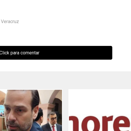
,
Veracruz
Click para comentar