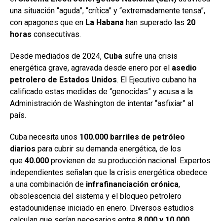
una situación “aguda”, “crítica” y “extremadamente tensa”,
con apagones que en
La Habana
han superado las
20
horas
consecutivas.
Desde mediados de 2024,
Cuba
sufre una crisis
energética grave, agravada desde enero por el
asedio
petrolero de Estados Unidos
. El Ejecutivo cubano ha
calificado estas medidas de “genocidas” y acusa a la
Administración de Washington de intentar “asfixiar” al
país.
Cuba necesita unos
100.000 barriles de petróleo
diarios
para cubrir su demanda energética, de los
que
40.000
provienen de su producción nacional. Expertos
independientes señalan que la crisis energética obedece
a una combinación de
infrafinanciación crónica
,
obsolescencia del sistema y el bloqueo petrolero
estadounidense iniciado en enero. Diversos estudios
calculan que serían necesarios entre
8.000 y 10.000