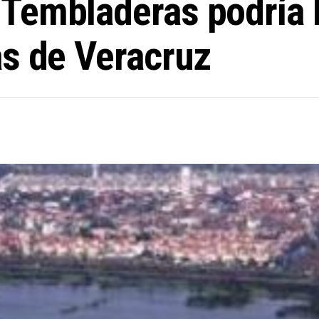
Tembladeras podría l
as de Veracruz