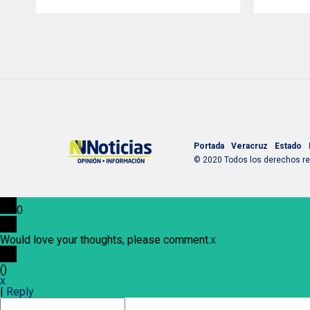
Portada
Veracruz
Estado
© 2020 Todos los derechos res
0
Would love your thoughts, please comment.
x
(
)
x
|
Reply