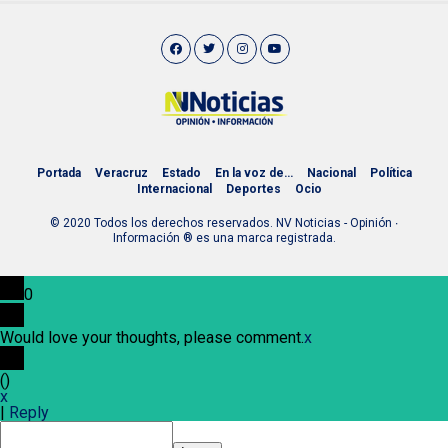
Portada
Veracruz
Estado
En la voz de…
Nacional
Política
Internacional
Deportes
Ocio
© 2020 Todos los derechos reservados. NV Noticias - Opinión ∙
Información ® es una marca registrada.
0
Would love your thoughts, please comment.
x
(
)
x
|
Reply