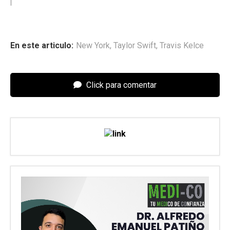
En este articulo:
New York
,
Taylor Swift
,
Travis Kelce
Click para comentar