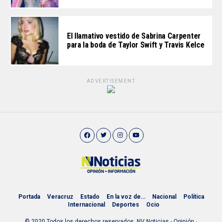
El llamativo vestido de Sabrina Carpenter
para la boda de Taylor Swift y Travis Kelce
ADVERTISEMENT
Portada
Veracruz
Estado
En la voz de…
Nacional
Política
Internacional
Deportes
Ocio
© 2020 Todos los derechos reservados. NV Noticias - Opinión ∙