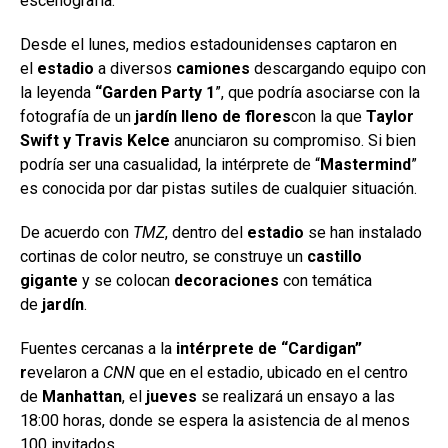
escenografía.
Desde el lunes, medios estadounidenses captaron en
el
estadio
a diversos
camiones
descargando equipo con
la leyenda
“Garden Party 1
”, que podría asociarse con la
fotografía de un
jardín lleno de flores
con la que
Taylor
Swift y Travis Kelce
anunciaron su compromiso. Si bien
podría ser una casualidad, la intérprete de “
Mastermind
”
es conocida por dar pistas sutiles de cualquier situación.
De acuerdo con
TMZ
, dentro del
estadio
se han instalado
cortinas de color neutro, se construye un
castillo
gigante
y se colocan
decoraciones
con temática
de
jardín
.
Fuentes cercanas a la
intérprete de “Cardigan”
r
evelaron a
CNN
que en el estadio, ubicado en el centro
de
Manhattan
, el
jueves
se realizará un ensayo a las
18:00 horas, donde se espera la asistencia de al menos
100 invitados.