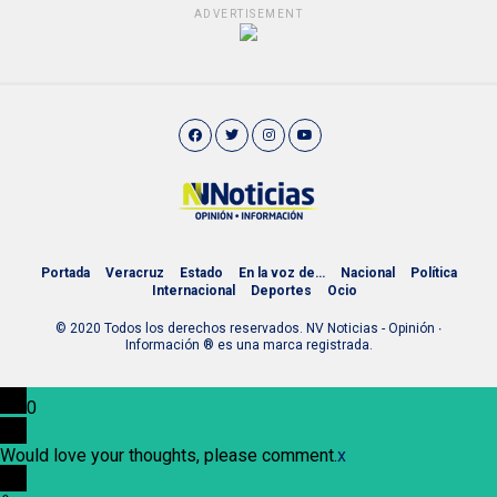
ADVERTISEMENT
Portada
Veracruz
Estado
En la voz de…
Nacional
Política
Internacional
Deportes
Ocio
© 2020 Todos los derechos reservados. NV Noticias - Opinión ∙
Información ® es una marca registrada.
0
Would love your thoughts, please comment.
x