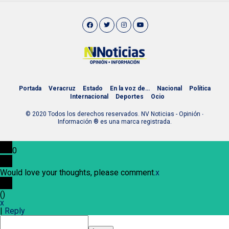
Portada
Veracruz
Estado
En la voz de…
Nacional
Política
Internacional
Deportes
Ocio
© 2020 Todos los derechos reservados. NV Noticias - Opinión ∙
Información ® es una marca registrada.
0
Would love your thoughts, please comment.
x
(
)
x
|
Reply