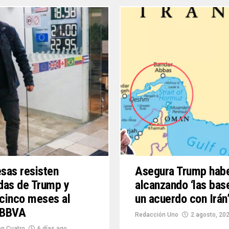
sas resisten
Asegura Trump hab
das de Trump y
alcanzando ‘las bas
 cinco meses al
un acuerdo con Irán
 BBVA
Redacción Uno
2 agosto, 20
n Cuatro
6 días ago