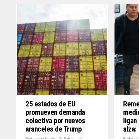
25 estados de EU
Reme
promueven demanda
medi
colectiva por nuevos
ligan
aranceles de Trump
alza:
Redacción Cuatro
5 días ago
Redacció