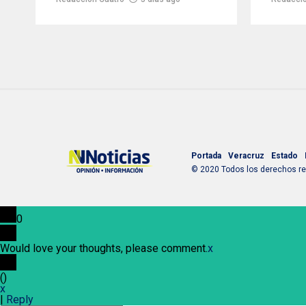
Portada
Veracruz
Estado
© 2020 Todos los derechos res
0
Would love your thoughts, please comment.
x
(
)
x
|
Reply