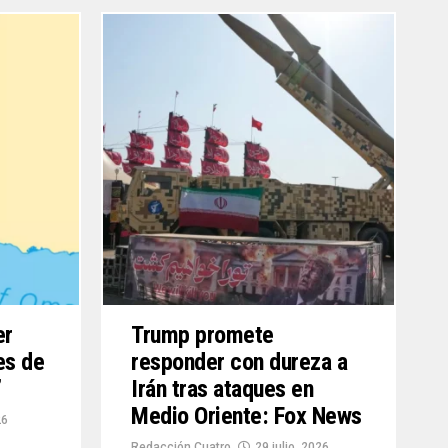
er
Trump promete
es de
responder con dureza a
’
Irán tras ataques en
Medio Oriente: Fox News
26
Redacción Cuatro
29 julio, 2026