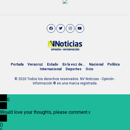
Portada
Veracruz
Estado
En la voz de…
Nacional
Política
Internacional
Deportes
Ocio
© 2020 Todos los derechos reservados. NV Noticias - Opinión ∙
Información ® es una marca registrada.
0
Would love your thoughts, please comment.
x
(
)
x