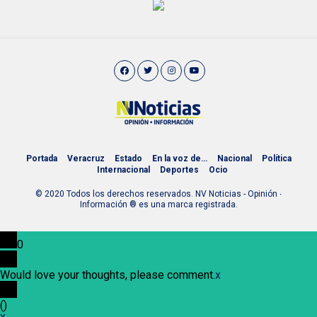
Portada
Veracruz
Estado
En la voz de…
Nacional
Política
Internacional
Deportes
Ocio
© 2020 Todos los derechos reservados. NV Noticias - Opinión ∙
Información ® es una marca registrada.
0
Would love your thoughts, please comment.
x
(
)
x