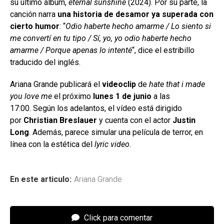
su último álbum,
eternal sunshine
(2024). Por su parte, la
canción narra
una historia de desamor ya superada con
cierto humor
: “
Odio haberte hecho amarme / Lo siento si
me convertí en tu tipo / Sí, yo, yo odio haberte hecho
amarme / Porque apenas lo intenté
“, dice el estribillo
traducido del inglés.
Ariana Grande publicará el
videoclip
de
hate that i made
you love me
el próximo
lunes 1 de junio
a las
17:00. Según los adelantos, el vídeo está dirigido
por
Christian Breslauer
y cuenta con el actor
Justin
Long
. Además, parece simular una película de terror, en
línea con la estética del
lyric video
.
En este articulo:
Ariana Grande
Click para comentar