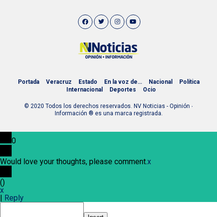
Portada
Veracruz
Estado
En la voz de…
Nacional
Política
Internacional
Deportes
Ocio
© 2020 Todos los derechos reservados. NV Noticias - Opinión ∙
Información ® es una marca registrada.
0
Would love your thoughts, please comment.
x
(
)
x
|
Reply