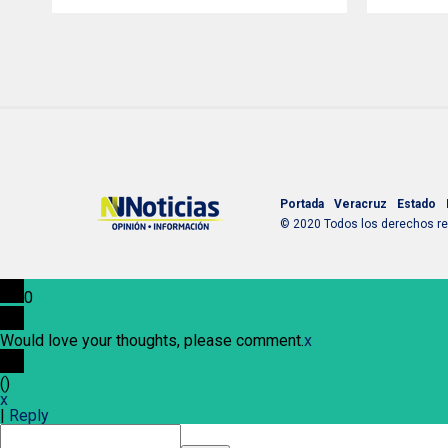
Portada
Veracruz
Estado
© 2020 Todos los derechos res
0
Would love your thoughts, please comment.
x
(
)
x
|
Reply