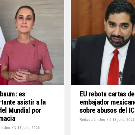
nbaum: es
EU rebota cartas de
tante asistir a la
embajador mexican
 del Mundial por
sobre abusos del I
macia
Redacción Uno
18 julio, 2026
ón Uno
18 julio, 2026