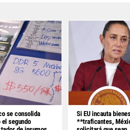
o se consolida
Si EU incauta biene
 el segundo
**traficantes, Méxi
tador de insumos
solicitará que sean