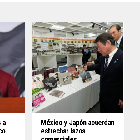
s a
México y Japón acuerdan
co
estrechar lazos
comerciales