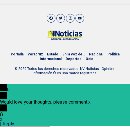
Portada
Veracruz
Estado
En la voz de…
Nacional
Política
Internacional
Deportes
Ocio
© 2020 Todos los derechos reservados. NV Noticias - Opinión ∙
Información ® es una marca registrada.
0
Would love your thoughts, please comment.
x
(
)
x
|
Reply