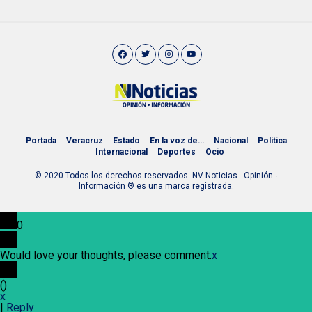
Portada
Veracruz
Estado
En la voz de…
Nacional
Política
Internacional
Deportes
Ocio
© 2020 Todos los derechos reservados. NV Noticias - Opinión ∙
Información ® es una marca registrada.
0
Would love your thoughts, please comment.
x
(
)
x
|
Reply