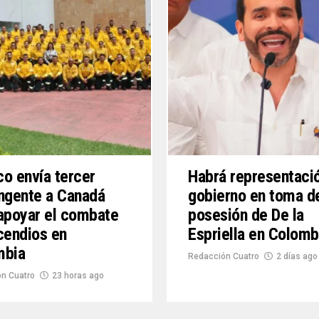
o envía tercer
Habrá representaci
ngente a Canadá
gobierno en toma d
apoyar el combate
posesión de De la
cendios en
Espriella en Colomb
mbia
Redacción Cuatro
2 días ago
n Cuatro
23 horas ago