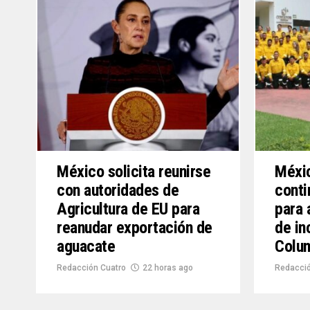
México solicita reunirse
Méxic
con autoridades de
conti
Agricultura de EU para
para 
reanudar exportación de
de in
aguacate
Colu
Redacción Cuatro
22 horas ago
Redacció