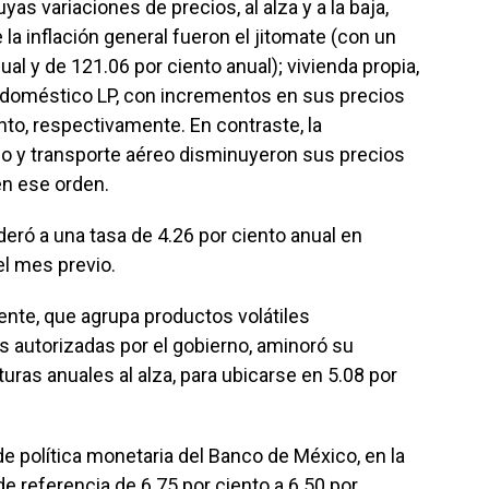
yas variaciones de precios, al alza y a la baja,
la inflación general fueron el jitomate (con un
l y de 121.06 por ciento anual); vivienda propia,
s doméstico LP, con incrementos en sus precios
ento, respectivamente. En contraste, la
ollo y transporte aéreo disminuyeron sus precios
 en ese orden.
ó a una tasa de 4.26 por ciento anual en
el mes previo.
cente, que agrupa productos volátiles
as autorizadas por el gobierno, aminoró su
ras anuales al alza, para ubicarse en 5.08 por
de política monetaria del Banco de México, en la
de referencia de 6.75 por ciento a 6.50 por