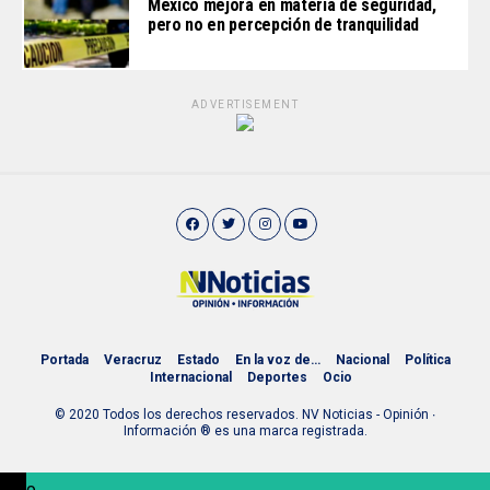
México mejora en materia de seguridad,
pero no en percepción de tranquilidad
ADVERTISEMENT
Portada
Veracruz
Estado
En la voz de…
Nacional
Política
Internacional
Deportes
Ocio
© 2020 Todos los derechos reservados. NV Noticias - Opinión ∙
Información ® es una marca registrada.