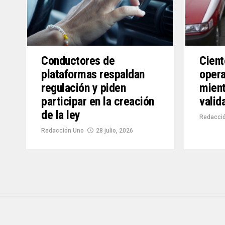
Conductores de
Cient
plataformas respaldan
opera
regulación y piden
mient
participar en la creación
valid
de la ley
Redacció
Redacción Uno
28 julio, 2026