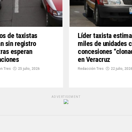
os de taxistas
Líder taxista estima
n sin registro
miles de unidades 
ras esperan
concesiones “clona
aciones
en Veracruz
n Tres
25 julio, 2026
Redacción Tres
22 julio, 202
ADVERTISEMENT