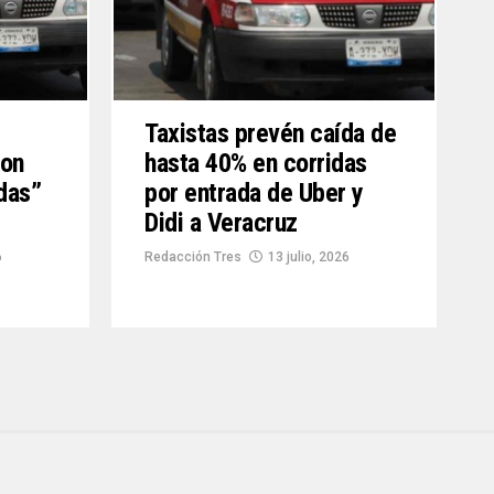
Taxistas prevén caída de
con
hasta 40% en corridas
das”
por entrada de Uber y
Didi a Veracruz
6
Redacción Tres
13 julio, 2026