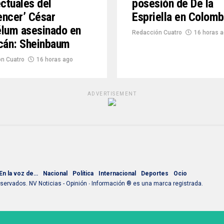
ectuales del
posesión de De la
uencer’ César
Espriella en Colomb
lum asesinado en
Redacción Cuatro
16 horas 
cán: Sheinbaum
n Cuatro
16 horas ago
ADVERTISEMENT
En la voz de…
Nacional
Política
Internacional
Deportes
Ocio
ervados. NV Noticias - Opinión ∙ Información ® es una marca registrada.