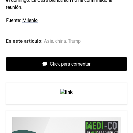
el domingo. La Casa Blanca aún no ha confirmado la
reunión.
Fuente:
Milenio
En este articulo:
Asia
,
china
,
Trump
Click para comentar