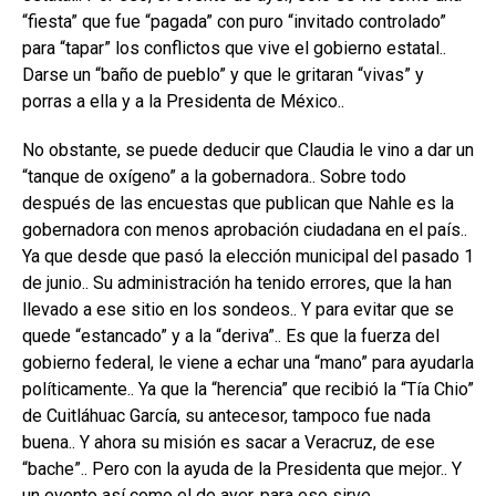
“fiesta” que fue “pagada” con puro “invitado controlado”
para “tapar” los conflictos que vive el gobierno estatal..
Darse un “baño de pueblo” y que le gritaran “vivas” y
porras a ella y a la Presidenta de México..
No obstante, se puede deducir que Claudia le vino a dar un
“tanque de oxígeno” a la gobernadora.. Sobre todo
después de las encuestas que publican que Nahle es la
gobernadora con menos aprobación ciudadana en el país..
Ya que desde que pasó la elección municipal del pasado 1
de junio.. Su administración ha tenido errores, que la han
llevado a ese sitio en los sondeos.. Y para evitar que se
quede “estancado” y a la “deriva”.. Es que la fuerza del
gobierno federal, le viene a echar una “mano” para ayudarla
políticamente.. Ya que la “herencia” que recibió la “Tía Chio”
de Cuitláhuac García, su antecesor, tampoco fue nada
buena.. Y ahora su misión es sacar a Veracruz, de ese
“bache”.. Pero con la ayuda de la Presidenta que mejor.. Y
un evento así como el de ayer, para eso sirve..